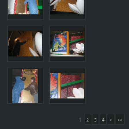
1
2
3
4
>
>>