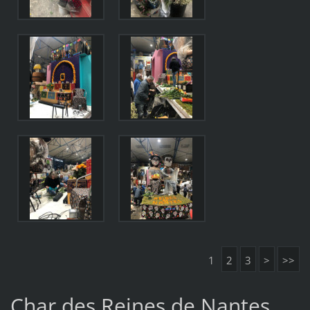
1
2
3
>
>>
Char des Reines de Nantes