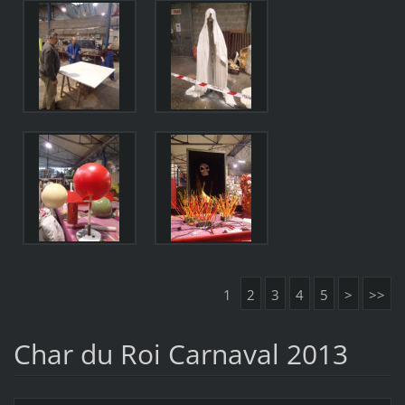
1
2
3
4
5
>
>>
Char du Roi Carnaval 2013