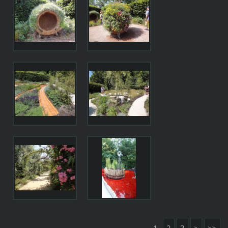
1
2
3
>
>>