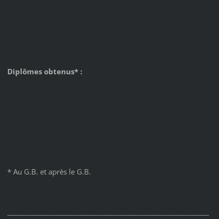
Diplômes obtenus* :
* Au G.B. et après le G.B.
___________________________________________________________