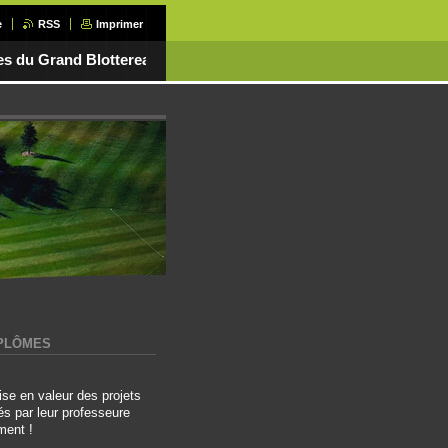
e
RSS
Imprimer
es du Grand Blottereau
IPLÔMES
ise en valeur des projets
tés par leur professeure
ment !