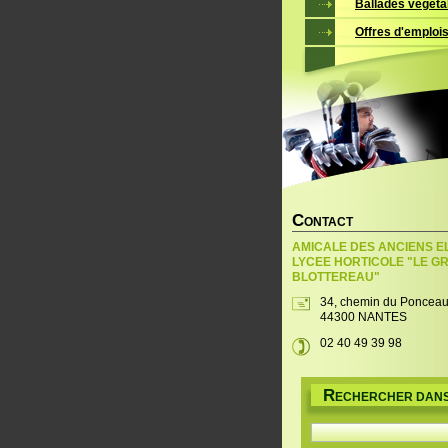
Ballades végéta
Offres d'emploi
C
ONTACT
AMICALE DES ANCIENS E
LYCEE HORTICOLE "LE G
BLOTTEREAU"
34, chemin du Poncea
44300 NANTES
02 40 49 39 98
R
ECHERCHER DANS 