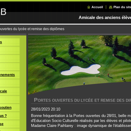
Accueil
Plan du sit
GB
Amicale des anciens élèv
ouvertes du lycée et remise des diplômes
us
vènements
icale
P
ORTES OUVERTES DU LYCÉE ET REMISE DES D
soutien
28/01/2023 20:10
Bonne fréquentation à la Portes ouvertes du 28/01, belle m
us ?
d'Education Socio Culturelle réalisés par les élèves et pilo
sse
Madame Claire Paihlarey : image dynamique de l'établisse