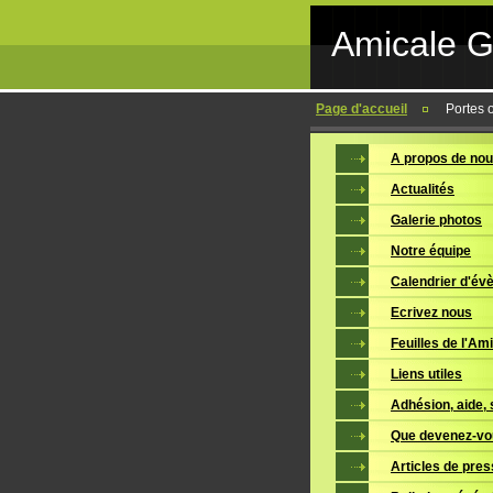
Amicale 
Page d'accueil
Portes 
A propos de no
Actualités
Galerie photos
Notre équipe
Calendrier d'é
Ecrivez nous
Feuilles de l'Am
Liens utiles
Adhésion, aide, 
Que devenez-vo
Articles de pre