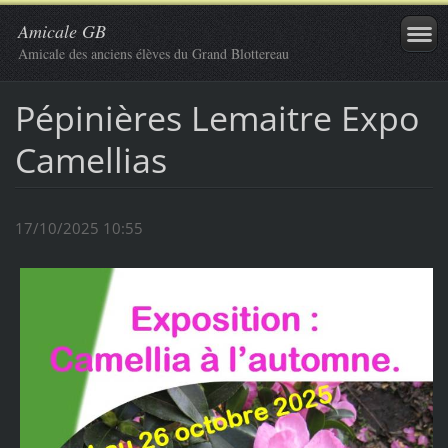
Amicale GB
Amicale des anciens élèves du Grand Blottereau
Pépinières Lemaitre Expo
Camellias
17/10/2025 10:55