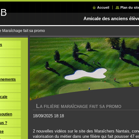
Accueil
Plan du sit
GB
Amicale des anciens élèv
re Maraîchage fait sa promo
us
vènements
icale
L
A FILIÈRE MARAÎCHAGE FAIT SA PROMO
soutien
18/09/2025 18:18
us ?
2 nouvelles vidéos sur le site des Maraîchers Nantais, c
sse
valorisation du métier dans une filière qui fait pousser 47 