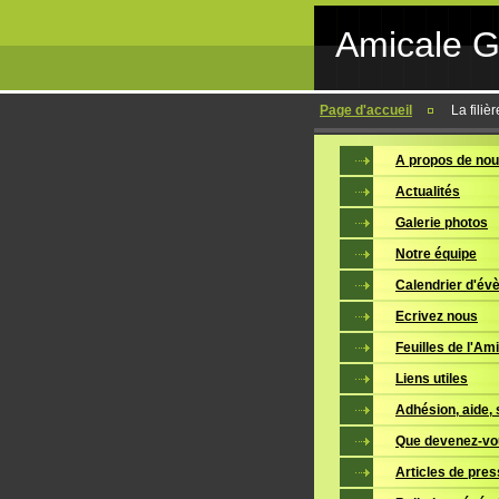
Amicale 
Page d'accueil
La filiè
A propos de no
Actualités
Galerie photos
Notre équipe
Calendrier d'é
Ecrivez nous
Feuilles de l'Am
Liens utiles
Adhésion, aide, 
Que devenez-vo
Articles de pre