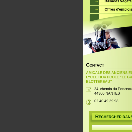
Ballades végéta
Offres d'emploi
C
ONTACT
AMICALE DES ANCIENS E
LYCEE HORTICOLE "LE G
BLOTTEREAU"
34, chemin du Poncea
44300 NANTES
02 40 49 39 98
R
ECHERCHER DANS 