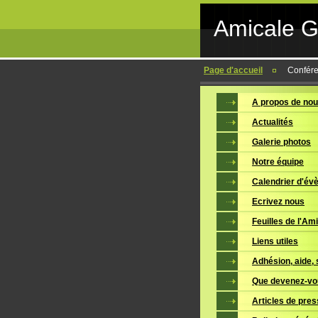
Amicale 
Page d'accueil
Confére
A propos de no
Actualités
Galerie photos
Notre équipe
Calendrier d'é
Ecrivez nous
Feuilles de l'Am
Liens utiles
Adhésion, aide, 
Que devenez-vo
Articles de pre