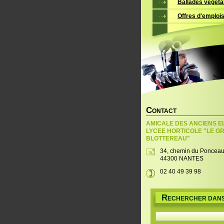
Ballades végéta
Offres d'emploi
C
ONTACT
AMICALE DES ANCIENS E
LYCEE HORTICOLE "LE G
BLOTTEREAU"
34, chemin du Poncea
44300 NANTES
02 40 49 39 98
R
ECHERCHER DANS 