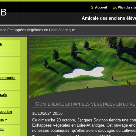
Accueil
Plan du sit
GB
Amicale des anciens élèv
nce Echappées végétales en Loire Atlantique
us
vènements
icale
C
ONFÉRENCE ECHAPPÉES VÉGÉTALES EN LOIRE
soutien
16/10/2024 20:36
Ce dimanche 20 octobre, Jacques Soignon tiendra une conf
us ?
Échappées végétales en Loire-Atlantique. Cet ouvrage enc
sse
richesses botaniques, qu'elles soient sauvages ou cultivées