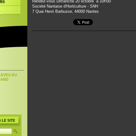
Rendez-vous Dimanche 20 octobre à 10H30
les
Société Nantaise d'Horticulture - SNH
s
7 Quai Henri Barbusse, 44000 Nantes
LEVES DU
RAND
u
LE SITE