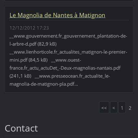
Le Magnolia de Nantes à Matignon
12/12/2012 17:23
__www.gouvernement.fr_gouvernement_plantation-de-
l-arbre-d.pdf (82,9 kB)
__www.lienhorticole.fr_actualites_matignon-le-premier-
mini.pdf (84,5 kB) __www.ouest-
france.fr_actu_actuDet_-Deux-magnolias-nantais.pdf
(241,1 kB) __www.presseocean.fr_actualite_le-
magnolia-de-matignon-pla.pdf...
<<
<
1
2
Contact